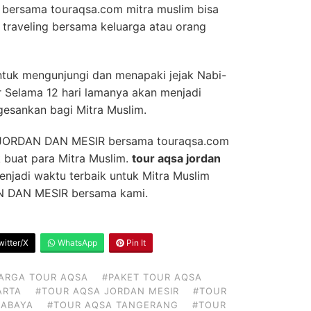
ersama touraqsa.com mitra muslim bisa
traveling bersama keluarga atau orang
tuk mengunjungi dan menapaki jejak Nabi-
r Selama 12 hari lamanya akan menjadi
esankan bagi Mitra Muslim.
 JORDAN DAN MESIR bersama touraqsa.com
 buat para Mitra Muslim.
tour aqsa jordan
njadi waktu terbaik untuk Mitra Muslim
AN DAN MESIR bersama kami.
itter/X
WhatsApp
Pin It
ARGA TOUR AQSA
#PAKET TOUR AQSA
ARTA
#TOUR AQSA JORDAN MESIR
#TOUR
RABAYA
#TOUR AQSA TANGERANG
#TOUR