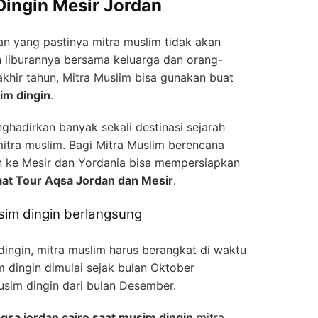
Dingin Mesir Jordan
an yang pastinya mitra muslim tidak akan
 liburannya bersama keluarga dan orang-
akhir tahun, Mitra Muslim bisa gunakan buat
im dingin
.
hadirkan banyak sekali destinasi sejarah
itra muslim. Bagi Mitra Muslim berencana
n ke Mesir dan Yordania bisa mempersiapkan
aat Tour Aqsa Jordan dan Mesir
.
sim dingin berlangsung
ingin, mitra muslim harus berangkat di waktu
m dingin dimulai sejak bulan Oktober
sim dingin dari bulan Desember.
aqsa jordan cairo saat musim dingin
mitra