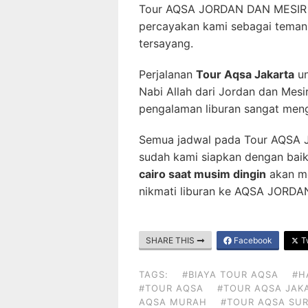
Tour AQSA JORDAN DAN MESIR b
percayakan kami sebagai teman 
tersayang.
Perjalanan
Tour Aqsa Jakarta
un
Nabi Allah dari Jordan dan Mesi
pengalaman liburan sangat meng
Semua jadwal pada Tour AQSA
sudah kami siapkan dengan baik
cairo saat musim dingin
akan me
nikmati liburan ke AQSA JORD
SHARE THIS
Facebook
Tw
TAGS:
#BIAYA TOUR AQSA
#H
#TOUR AQSA
#TOUR AQSA JAK
AQSA MURAH
#TOUR AQSA SU