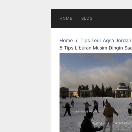
Skip
to
content
HOME
BLOG
Home
Tips Tour Aqsa Jordan
5 Tips Liburan Musim Dingin Sa