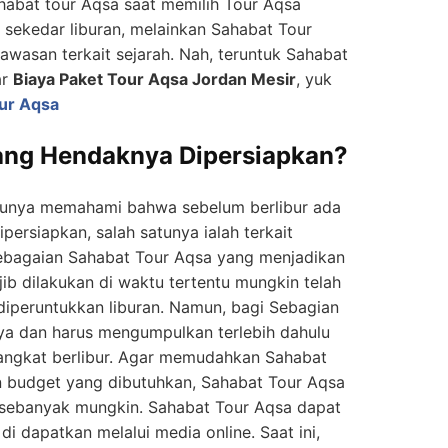
abat tour Aqsa saat memilih Tour Aqsa
 sekedar liburan, melainkan Sahabat Tour
asan terkait sejarah. Nah, teruntuk Sahabat
ar
Biaya Paket Tour Aqsa Jordan Mesir
, yuk
ur Aqsa
ang Hendaknya Dipersiapkan?
ntunya memahami bahwa sebelum berlibur ada
persiapkan, salah satunya ialah terkait
sebagaian Sahabat Tour Aqsa yang menjadikan
ib dilakukan di waktu tertentu mungkin telah
diperuntukkan liburan. Namun, bagi Sebagian
nya dan harus mengumpulkan terlebih dahulu
ngkat berlibur. Agar memudahkan Sahabat
budget yang dibutuhkan, Sahabat Tour Aqsa
sebanyak mungkin. Sahabat Tour Aqsa dapat
i dapatkan melalui media online. Saat ini,