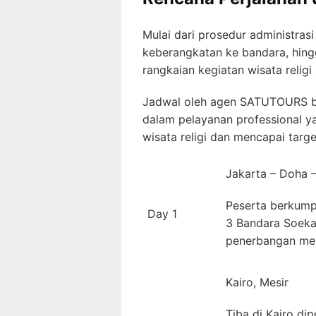
Mulai dari prosedur administras
keberangkatan ke bandara, hing
rangkaian kegiatan wisata relig
Jadwal oleh agen SATUTOURS b
dalam pelayanan professional ya
wisata religi dan mencapai targe
Jakarta – Doha –
Peserta berkumpu
Day 1
3 Bandara Soeka
penerbangan menu
Kairo, Mesir
Tiba di Kairo dip