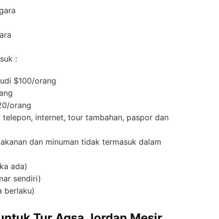
egara
ara
suk :
udi $100/orang
rang
0/orang
, telepon, internet, tour tambahan, paspor dan
, makanan dan minuman tidak termasuk dalam
ika ada)
ar sendiri)
a berlaku)
untuk Tur Aqsa Jordan Mesir