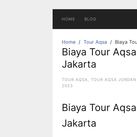
Skip
to
content
HOME
BLOG
Home
Tour Aqsa
Biaya Tou
Biaya Tour Aqsa
Jakarta
TOUR AQSA
,
TOUR AQSA JORDAN
2023
Biaya Tour Aqsa
Jakarta