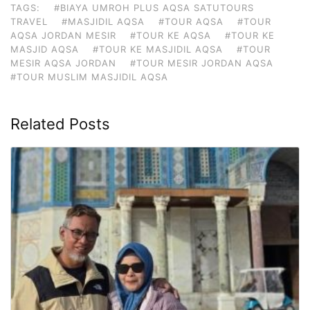
TAGS:
#BIAYA UMROH PLUS AQSA SATUTOURS
TRAVEL
#MASJIDIL AQSA
#TOUR AQSA
#TOUR
AQSA JORDAN MESIR
#TOUR KE AQSA
#TOUR KE
MASJID AQSA
#TOUR KE MASJIDIL AQSA
#TOUR
MESIR AQSA JORDAN
#TOUR MESIR JORDAN AQSA
#TOUR MUSLIM MASJIDIL AQSA
Related Posts