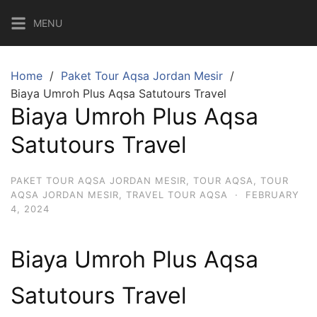
Skip
MENU
to
content
Home
Paket Tour Aqsa Jordan Mesir
Biaya Umroh Plus Aqsa Satutours Travel
Biaya Umroh Plus Aqsa
Satutours Travel
PAKET TOUR AQSA JORDAN MESIR
,
TOUR AQSA
,
TOUR
AQSA JORDAN MESIR
,
TRAVEL TOUR AQSA
·
FEBRUARY
4, 2024
Biaya Umroh Plus Aqsa
Satutours Travel