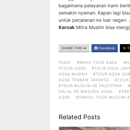
bagaimana pelayanan kami berik
semakin nyaman. Kapan lagi bis
untuk perjalanan ke luar negeri.
Karnak
Mitra Muslim bisa mengg
SHARE THIS
Facebook
Tw
TAGS:
#BIAYA TOUR AQSA
#H
#TOUR AQSA
#TOUR AQSA JAK
AQSA MURAH
#TOUR AQSA SU
AQSA TERBAIK JAKARTA
#TOUR
#TOUR MUSLIM KE PALESTINA
HALAL KE MASJIDIL AQSA
#TRA
AQSA
#TRAVEL TOUR MUSLIM 
Related Posts