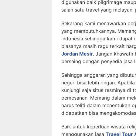
digunakan baik pilgrimage mau
salah satu travel yang melayani 
Sekarang kami menawarkan perja
yang membutuhkannya. Memang la
Indonesia sehingga kami dapat m
biasanya masih ragu terkait ha
Jordan Mesir
. Jangan khawatir
bersaing dengan penyedia jasa l
Sehingga anggaran yang dibutuh
negeri bisa lebih ringan. Apabi
kunjungi saja situs resminya di
pemesanan. Memang dalam melak
harus teliti dalam menentukan o
didapatkan bisa mengakomodasi
Baik untuk keperluan wisata relig
menggunakan jasa
Travel Tour