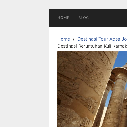
Skip
to
content
HOME
BLOG
Home
Destinasi Tour Aqsa J
Destinasi Reruntuhan Kuil Karna