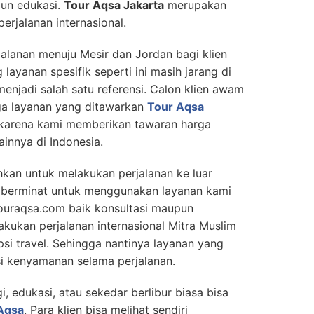
pun edukasi.
Tour Aqsa Jakarta
merupakan
perjalanan internasional.
lanan menuju Mesir dan Jordan bagi klien
yanan spesifik seperti ini masih jarang di
enjadi salah satu referensi. Calon klien awam
rga layanan yang ditawarkan
Tour Aqsa
 karena kami memberikan tawaran harga
ainnya di Indonesia.
kan untuk melakukan perjalanan ke luar
la berminat untuk menggunakan layanan kami
 touraqsa.com baik konsultasi maupun
ukan perjalanan internasional Mitra Muslim
psi travel. Sehingga nantinya layanan yang
 kenyamanan selama perjalanan.
i, edukasi, atau sekedar berlibur biasa bisa
 Aqsa
. Para klien bisa melihat sendiri