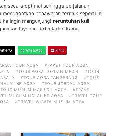
an secara optimal sehingga perjalanan
a mendapatkan penawaran terbaik seperti ini
 Jika ingin mengunjungi
reruntuhan kuil
unakan layanan terbaik dari kami.
itter/X
WhatsApp
Pin It
ARGA TOUR AQSA
#PAKET TOUR AQSA
ARTA
#TOUR AQSA JORDAN MESIR
#TOUR
RABAYA
#TOUR AQSA TANGERANG
#TOUR
 HALAL KE AQSA
#TOUR JORDAN AQSA
#TOUR MUSLIM MASJIDIL AQSA
#TRAVEL
VEL MUSLIM HALAL KE AQSA
#TRAVEL TOUR
AQSA
#TRAVEL WISATA MUSLIM AQSA