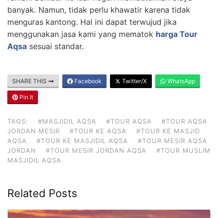
banyak. Namun, tidak perlu khawatir karena tidak
menguras kantong. Hal ini dapat terwujud jika
menggunakan jasa kami yang mematok
harga Tour
Aqsa
sesuai standar.
SHARE THIS
Facebook
Twitter/X
WhatsApp
Pin It
TAGS:
#MASJIDIL AQSA
#TOUR AQSA
#TOUR AQSA
JORDAN MESIR
#TOUR KE AQSA
#TOUR KE MASJID
AQSA
#TOUR KE MASJIDIL AQSA
#TOUR MESIR AQSA
JORDAN
#TOUR MESIR JORDAN AQSA
#TOUR MUSLIM
MASJIDIL AQSA
Related Posts