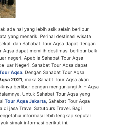
ak ada hal yang lebih asik selain berlibur
ata yang menarik. Perihal destinasi wisata
 sekali dan Sahabat Tour Aqsa dapat dengan
r Aqsa dapat memilih destimasi berlibur baik
uar negeri. Apabila Sahabat Tour Aqsa
 ke luar Negeri, Sahabat Tour Aqsa dapat
Tour Aqsa
. Dengan Sahabat Tour Aqsa
Aqsa 2021
, maka Sahabt Tour Aqsa akan
knya berlibur dengan mengunjungi Al – Aqsa
i dalamnya. Untuk Sahabat Tour Aqsa yang
si
Tour Aqsa Jakarta
, Sahabat Tour Aqsa
di jasa Travel Satutours Travel. Bagi
ngetahui informasi lebih lengkap seputar
, yuk simak informasi berikut ini.