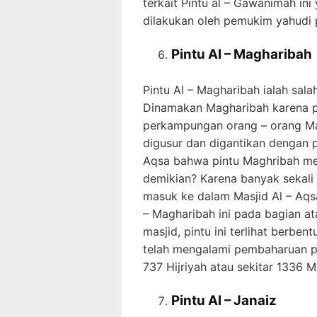
terkait Pintu al – Gawanimah in
dilakukan oleh pemukim yahudi 
Pintu Al – Magharibah
Pintu Al – Magharibah ialah sala
Dinamakan Magharibah karena pi
perkampungan orang – orang Mar
digusur dan digantikan dengan
Aqsa bahwa pintu Maghribah mem
demikian? Karena banyak sekali
masuk ke dalam Masjid Al – Aqsa 
– Magharibah ini pada bagian a
masjid, pintu ini terlihat berben
telah mengalami pembaharuan 
737 Hijriyah atau sekitar 1336 M
Pintu Al – Janaiz