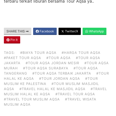
terbaru terkait liburan bersama Tour Aqsa ya..
SHARE THIS
Facebook
Twitter/X
WhatsApp
Pin It
TAGS:
#BIAYA TOUR AQSA
#HARGA TOUR AQSA
#PAKET TOUR AQSA
#TOUR AQSA
#TOUR AQSA
JAKARTA
#TOUR AQSA JORDAN MESIR
#TOUR AQSA
MURAH
#TOUR AQSA SURABAYA
#TOUR AQSA
TANGERANG
#TOUR AQSA TERBAIK JAKARTA
#TOUR
HALAL KE AQSA
#TOUR JORDAN AQSA
#TOUR
MUSLIM KE PALESTINA
#TOUR MUSLIM MASJIDIL
AQSA
#TRAVEL HALAL KE MASJIDIL AQSA
#TRAVEL
MUSLIM HALAL KE AQSA
#TRAVEL TOUR AQSA
#TRAVEL TOUR MUSLIM AQSA
#TRAVEL WISATA
MUSLIM AQSA