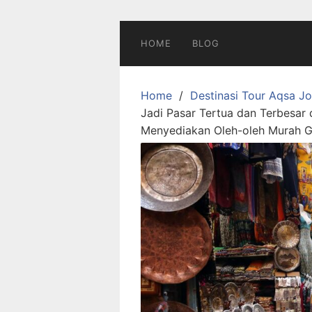
Skip
to
content
HOME
BLOG
Home
Destinasi Tour Aqsa J
Jadi Pasar Tertua dan Terbesar di
Menyediakan Oleh-oleh Murah 