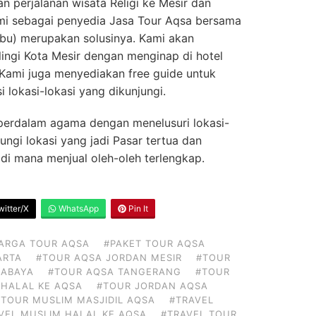
n perjalanan wisata Religi ke Mesir dan
Kami sebagai penyedia Jasa Tour Aqsa bersama
olbu) merupakan solusinya. Kami akan
ngi Kota Mesir dengan menginap di hotel
Kami juga menyediakan free guide untuk
lokasi-lokasi yang dikunjungi.
perdalam agama dengan menelusuri lokasi-
ungi lokasi yang jadi Pasar tertua dan
i di mana menjual oleh-oleh terlengkap.
itter/X
WhatsApp
Pin It
ARGA TOUR AQSA
#PAKET TOUR AQSA
ARTA
#TOUR AQSA JORDAN MESIR
#TOUR
RABAYA
#TOUR AQSA TANGERANG
#TOUR
 HALAL KE AQSA
#TOUR JORDAN AQSA
#TOUR MUSLIM MASJIDIL AQSA
#TRAVEL
VEL MUSLIM HALAL KE AQSA
#TRAVEL TOUR