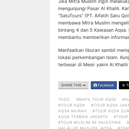
Jika Mitra Muslim ingin melakuka
mengunjungi Pasar Al Khalili. 
“SatuTours” (PT. Alfatih Satu Q
membawa Mitra Muslim mengelili
bintang 4 dan 5 Kawasan Aqsa. 
membantu memberikan informasi 
Manfaatkan liburan sambil mem
lokasi perkembangan Islam. Kunj
terbesar di Mesir yakni Al Khalil
SHARE THIS
Facebook
Tw
TAGS:
#BIAYA TOUR AQSA
#H
#TOUR AQSA
#TOUR AQSA JAK
AQSA MURAH
#TOUR AQSA SU
AQSA TERBAIK JAKARTA
#TOUR
#TOUR MUSLIM KE PALESTINA
HALAL KE MASJIDIL AQSA
#TRA