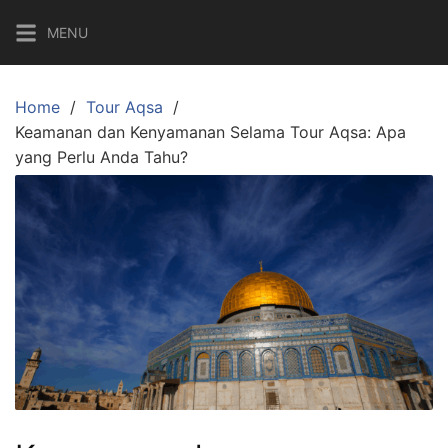
Skip
MENU
to
content
Home
Tour Aqsa
Keamanan dan Kenyamanan Selama Tour Aqsa: Apa
yang Perlu Anda Tahu?