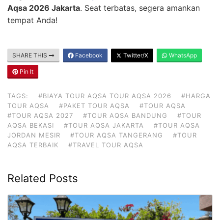
Aqsa 2026 Jakarta
. Seat terbatas, segera amankan
tempat Anda!
SHARE THIS
Facebook
Twitter/X
WhatsApp
Pin It
TAGS:
#BIAYA TOUR AQSA TOUR AQSA 2026
#HARGA
TOUR AQSA
#PAKET TOUR AQSA
#TOUR AQSA
#TOUR AQSA 2027
#TOUR AQSA BANDUNG
#TOUR
AQSA BEKASI
#TOUR AQSA JAKARTA
#TOUR AQSA
JORDAN MESIR
#TOUR AQSA TANGERANG
#TOUR
AQSA TERBAIK
#TRAVEL TOUR AQSA
Related Posts