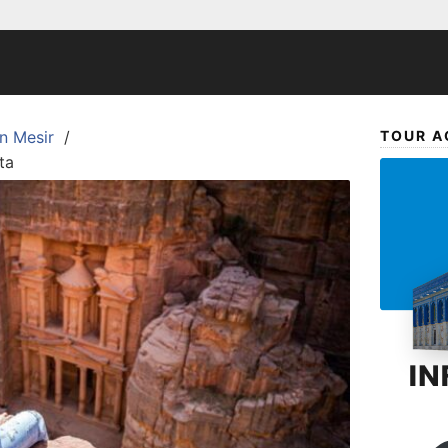
n Mesir
TOUR A
ta