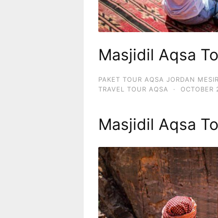
Masjidil Aqsa T
PAKET TOUR AQSA JORDAN MESI
TRAVEL TOUR AQSA
·
OCTOBER 2
Masjidil Aqsa T