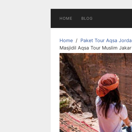
Skip
to
content
HOME
BLOG
Home
Paket Tour Aqsa Jorda
Masjidil Aqsa Tour Muslim Jakar