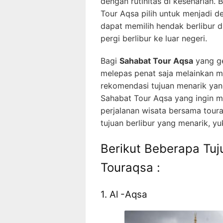
dengan rutinitas di keseharian.
Tour Aqsa pilih untuk menjadi de
dapat memilih hendak berlibur d
pergi berlibur ke luar negeri.
Bagi
Sahabat Tour Aqsa
yang ge
melepas penat saja melainkan 
rekomendasi tujuan menarik yan
Sahabat Tour Aqsa yang ingin m
perjalanan wisata bersama tour
tujuan berlibur yang menarik, yuk
Berikut Beberapa Tu
Touraqsa :
1. Al -Aqsa