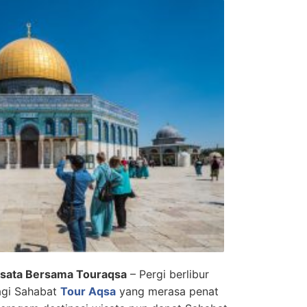
isata Bersama Touraqsa
– Pergi berlibur
agi Sahabat
Tour Aqsa
yang merasa penat