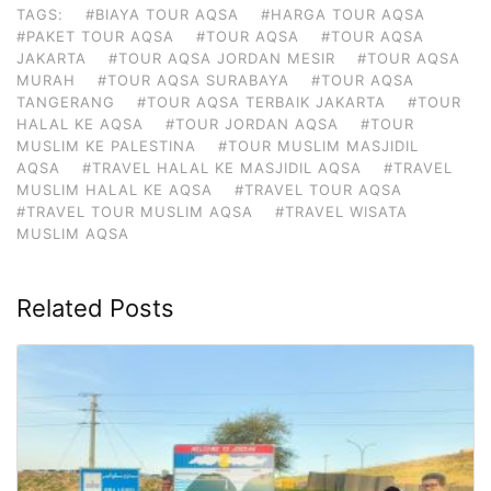
TAGS:
#BIAYA TOUR AQSA
#HARGA TOUR AQSA
#PAKET TOUR AQSA
#TOUR AQSA
#TOUR AQSA
JAKARTA
#TOUR AQSA JORDAN MESIR
#TOUR AQSA
MURAH
#TOUR AQSA SURABAYA
#TOUR AQSA
TANGERANG
#TOUR AQSA TERBAIK JAKARTA
#TOUR
HALAL KE AQSA
#TOUR JORDAN AQSA
#TOUR
MUSLIM KE PALESTINA
#TOUR MUSLIM MASJIDIL
AQSA
#TRAVEL HALAL KE MASJIDIL AQSA
#TRAVEL
MUSLIM HALAL KE AQSA
#TRAVEL TOUR AQSA
#TRAVEL TOUR MUSLIM AQSA
#TRAVEL WISATA
MUSLIM AQSA
Related Posts