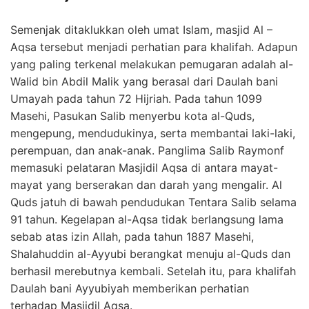
Semenjak ditaklukkan oleh umat Islam, masjid Al –
Aqsa tersebut menjadi perhatian para khalifah. Adapun
yang paling terkenal melakukan pemugaran adalah al-
Walid bin Abdil Malik yang berasal dari Daulah bani
Umayah pada tahun 72 Hijriah. Pada tahun 1099
Masehi, Pasukan Salib menyerbu kota al-Quds,
mengepung, mendudukinya, serta membantai laki-laki,
perempuan, dan anak-anak. Panglima Salib Raymonf
memasuki pelataran Masjidil Aqsa di antara mayat-
mayat yang berserakan dan darah yang mengalir. Al
Quds jatuh di bawah pendudukan Tentara Salib selama
91 tahun. Kegelapan al-Aqsa tidak berlangsung lama
sebab atas izin Allah, pada tahun 1887 Masehi,
Shalahuddin al-Ayyubi berangkat menuju al-Quds dan
berhasil merebutnya kembali. Setelah itu, para khalifah
Daulah bani Ayyubiyah memberikan perhatian
terhadap Masjidil Aqsa.