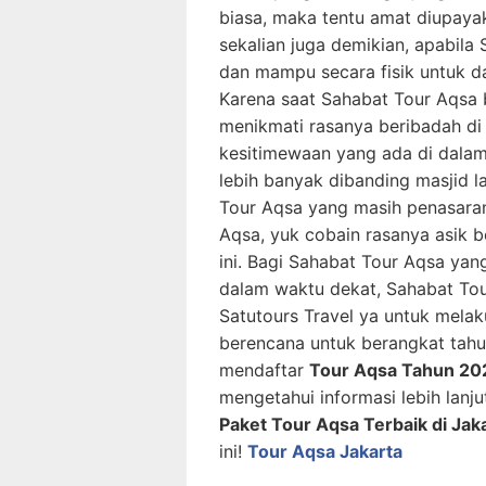
biasa, maka tentu amat diupaya
sekalian juga demikian, apabil
dan mampu secara fisik untuk d
Karena saat Sahabat Tour Aqsa 
menikmati rasanya beribadah di 
kesitimewaan yang ada di dalamn
lebih banyak dibanding masjid la
Tour Aqsa yang masih penasara
Aqsa, yuk cobain rasanya asik 
ini. Bagi Sahabat Tour Aqsa ya
dalam waktu dekat, Sahabat T
Satutours Travel ya untuk mela
berencana untuk berangkat tahu
mendaftar
Tour Aqsa Tahun 20
mengetahui informasi lebih lanj
Paket Tour Aqsa Terbaik di Jak
ini!
Tour Aqsa Jakarta