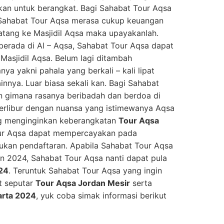
kan untuk berangkat. Bagi Sahabat Tour Aqsa
a Sahabat Tour Aqsa merasa cukup keuangan
atang ke Masjidil Aqsa maka upayakanlah.
berada di Al – Aqsa, Sahabat Tour Aqsa dapat
Masjidil Aqsa. Belum lagi ditambah
ya yakni pahala yang berkali – kali lipat
innya. Luar biasa sekali kan. Bagi Sahabat
n gimana rasanya beribadah dan berdoa di
berlibur dengan nuansa yang istimewanya Aqsa
ng menginginkan keberangkatan
Tour Aqsa
our Aqsa dapat mempercayakan pada
kukan pendaftaran. Apabila Sahabat Tour Aqsa
n 2024, Sahabat Tour Aqsa nanti dapat pula
24
. Teruntuk Sahabat Tour Aqsa yang ingin
ut seputar
Tour Aqsa Jordan Mesir
serta
arta 2024
, yuk coba simak informasi berikut