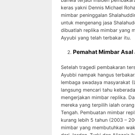
keras yakni Dennis Michael Roh
mimbar peninggalan Shalahuddin 
untuk mengenang jasa Shalahud
dibuatlah replika mimbar yang m
Ayyubi yang telah terbakar itu.
Pemahat Mimbar Asal
Setelah tragedi pembakaran ter
Ayubbi nampak hangus terbakar. 
lembaga swadaya masyarakat (L
langsung mencari tahu keberad
mengerjakan mimbar replika. Dan 
mereka yang terpilih ialah oran
Tengah. Pembuatan mimbar replik
kurang lebih 5 tahun (2003 – 2
mimbar yang membutuhkan waktu
dari Jordan, Turki dan Aljazair i