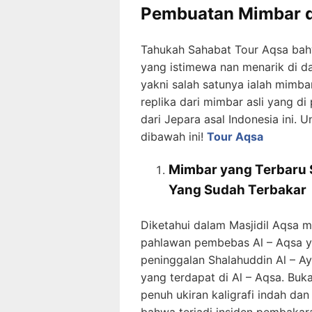
Pembuatan Mimbar di
Tahukah Sahabat Tour Aqsa bahw
yang istimewa nan menarik di da
yakni salah satunya ialah mimba
replika dari mimbar asli yang d
dari Jepara asal Indonesia ini. 
dibawah ini!
Tour Aqsa
Mimbar yang Terbaru Sa
Yang Sudah Terbakar
Diketahui dalam Masjidil Aqsa 
pahlawan pembebas Al – Aqsa ya
peninggalan Shalahuddin Al – Ayy
yang terdapat di Al – Aqsa. Buk
penuh ukiran kaligrafi indah da
bahwa terjadi insiden pembakara