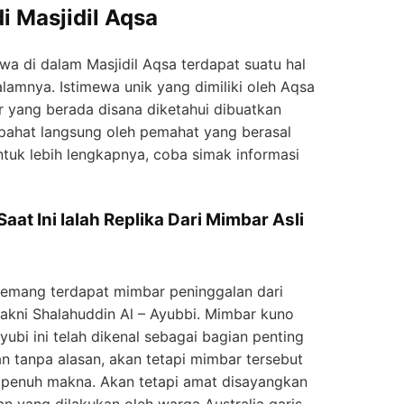
 Masjidil Aqsa
a di dalam Masjidil Aqsa terdapat suatu hal
lamnya. Istimewa unik yang dimiliki oleh Aqsa
r yang berada disana diketahui dibuatkan
i pahat langsung oleh pemahat yang berasal
Untuk lebih lengkapnya, coba simak informasi
at Ini Ialah Replika Dari Mimbar Asli
memang terdapat mimbar peninggalan dari
kni Shalahuddin Al – Ayubbi. Mimbar kuno
ubi ini telah dikenal sebagai bagian penting
an tanpa alasan, akan tetapi mimbar tersebut
n penuh makna. Akan tetapi amat disayangkan
n yang dilakukan oleh warga Australia garis