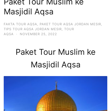
Paket Tour Muslim ke
Masjidil Aqsa
FAKTA TOUR AQSA
,
PAKET TOUR AQSA JORDAN MESIR
,
TIPS TOUR AQSA JORDAN MESIR
,
TOUR
AQSA
·
NOVEMBER 25, 2022
Paket Tour Muslim ke
Masjidil Aqsa