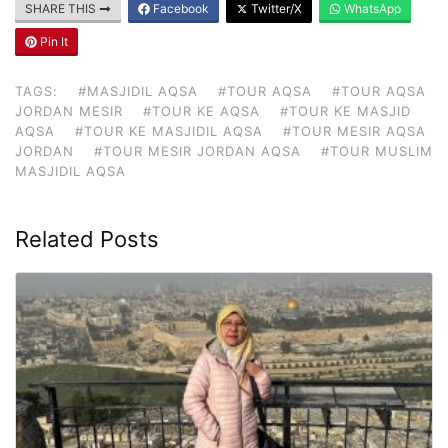
SHARE THIS
Facebook
Twitter/X
WhatsApp
Pin It
TAGS:
#MASJIDIL AQSA
#TOUR AQSA
#TOUR AQSA
JORDAN MESIR
#TOUR KE AQSA
#TOUR KE MASJID
AQSA
#TOUR KE MASJIDIL AQSA
#TOUR MESIR AQSA
JORDAN
#TOUR MESIR JORDAN AQSA
#TOUR MUSLIM
MASJIDIL AQSA
Related Posts