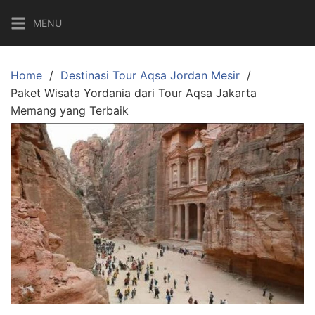
Skip
MENU
to
content
Home
Destinasi Tour Aqsa Jordan Mesir
Paket Wisata Yordania dari Tour Aqsa Jakarta
Memang yang Terbaik