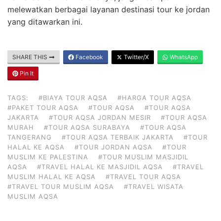
melewatkan berbagai layanan destinasi tour ke jordan
yang ditawarkan ini.
SHARE THIS
Facebook
Twitter/X
WhatsApp
Pin It
TAGS:
#BIAYA TOUR AQSA
#HARGA TOUR AQSA
#PAKET TOUR AQSA
#TOUR AQSA
#TOUR AQSA
JAKARTA
#TOUR AQSA JORDAN MESIR
#TOUR AQSA
MURAH
#TOUR AQSA SURABAYA
#TOUR AQSA
TANGERANG
#TOUR AQSA TERBAIK JAKARTA
#TOUR
HALAL KE AQSA
#TOUR JORDAN AQSA
#TOUR
MUSLIM KE PALESTINA
#TOUR MUSLIM MASJIDIL
AQSA
#TRAVEL HALAL KE MASJIDIL AQSA
#TRAVEL
MUSLIM HALAL KE AQSA
#TRAVEL TOUR AQSA
#TRAVEL TOUR MUSLIM AQSA
#TRAVEL WISATA
MUSLIM AQSA