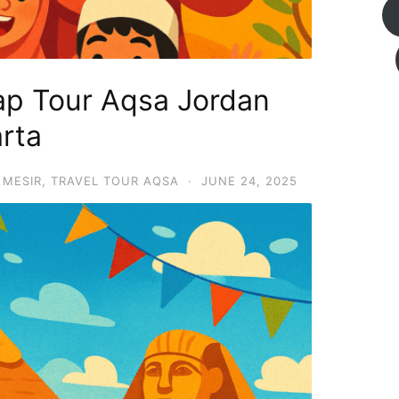
p Tour Aqsa Jordan
rta
 MESIR
,
TRAVEL TOUR AQSA
·
JUNE 24, 2025