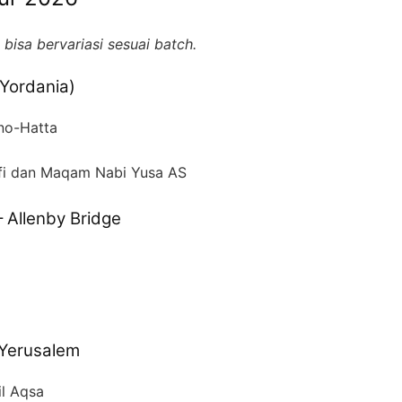
bisa bervariasi sesuai batch.
(Yordania)
rno-Hatta
hfi dan Maqam Nabi Yusa AS
– Allenby Bridge
 Yerusalem
il Aqsa