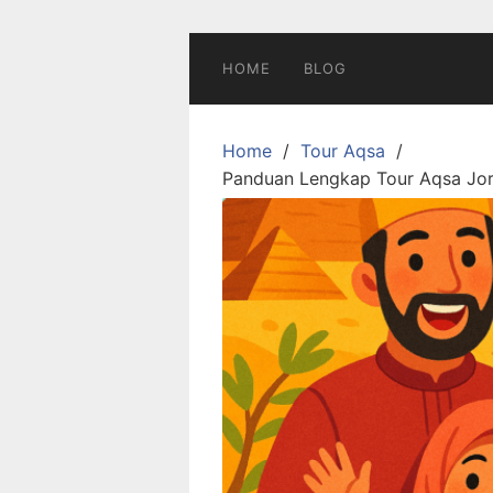
Skip
to
content
HOME
BLOG
Home
Tour Aqsa
Panduan Lengkap Tour Aqsa Jor