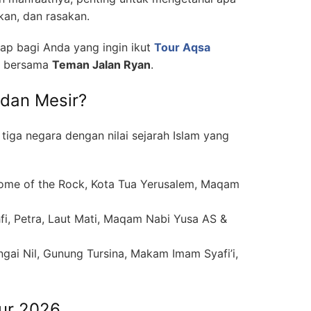
kan, dan rasakan.
kap bagi Anda yang ingin ikut
Tour Aqsa
bersama
Teman Jalan Ryan
.
rdan Mesir?
tiga negara dengan nilai sejarah Islam yang
Dome of the Rock, Kota Tua Yerusalem, Maqam
i, Petra, Laut Mati, Maqam Nabi Yusa AS &
gai Nil, Gunung Tursina, Makam Imam Syafi’i,
our 2026