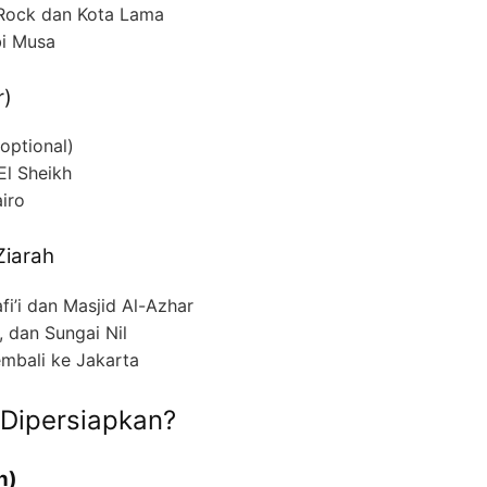
Rock dan Kota Lama
i Musa
r)
optional)
El Sheikh
airo
Ziarah
i’i dan Masjid Al-Azhar
, dan Sungai Nil
mbali ke Jakarta
 Dipersiapkan?
n)