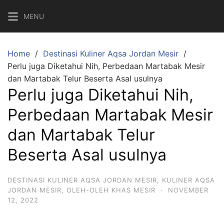
Skip
MENU
to
content
Home
Destinasi Kuliner Aqsa Jordan Mesir
Perlu juga Diketahui Nih, Perbedaan Martabak Mesir
dan Martabak Telur Beserta Asal usulnya
Perlu juga Diketahui Nih,
Perbedaan Martabak Mesir
dan Martabak Telur
Beserta Asal usulnya
DESTINASI KULINER AQSA JORDAN MESIR
,
KULINER AQSA
JORDAN MESIR
,
OLEH-OLEH KHAS MESIR
·
NOVEMBER
12, 2022