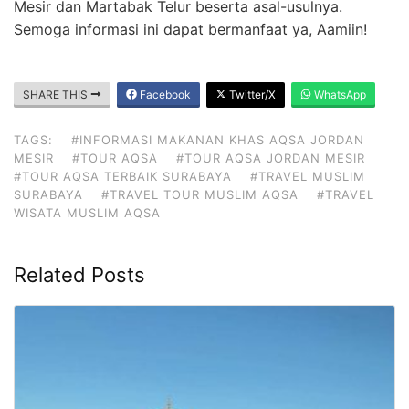
Mesir dan Martabak Telur beserta asal-usulnya.
Semoga informasi ini dapat bermanfaat ya, Aamiin!
SHARE THIS
Facebook
Twitter/X
WhatsApp
TAGS:
#INFORMASI MAKANAN KHAS AQSA JORDAN
MESIR
#TOUR AQSA
#TOUR AQSA JORDAN MESIR
#TOUR AQSA TERBAIK SURABAYA
#TRAVEL MUSLIM
SURABAYA
#TRAVEL TOUR MUSLIM AQSA
#TRAVEL
WISATA MUSLIM AQSA
Related Posts