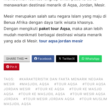
menawarkan destinasi menarik di Aqsa, Jordan, Mesir.
Mesir merupakan salah satu negara Islam yang maju di
Benua Afrika dengan daya tarik wisata khasnya.
Dengan mengikuti
paket tour Aqsa
, maka akan lebih
mudah menikmati berbagai destinasi wisata menarik
yang ada di Mesir.
tour aqsa jordan mesir
SHARE THIS
Facebook
Twitter/X
WhatsApp
Pin It
TAGS:
#KARAKTERISTIK DAN FAKTA MENARIK NEGARA
MESIR
#MASJIDIL AQSA
#TOUR AQSA
#TOUR AQSA
JORDAN MESIR
#TOUR KE AQSA
#TOUR KE MASJID
AQSA
#TOUR KE MASJIDIL AQSA
#TOUR MESIR AQSA
JORDAN
#TOUR MESIR JORDAN AQSA
#TOUR MUSLIM
MASJIDIL AQSA