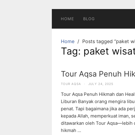
Skip
to
content
HOME
BLOG
Home
Posts tagged “paket wi
Tag:
paket wisat
Tour Aqsa Penuh Hi
TOUR AQSA
·
JULY 24, 2025
Tour Aqsa Penuh Hikmah dan Heal
Liburan Banyak orang mengira lib
penat. Tapi bagaimana jika ada pe
kepada Allah, memperkuat iman, se
ditawarkan oleh Tour Aqsa—lebih d
hikmah …