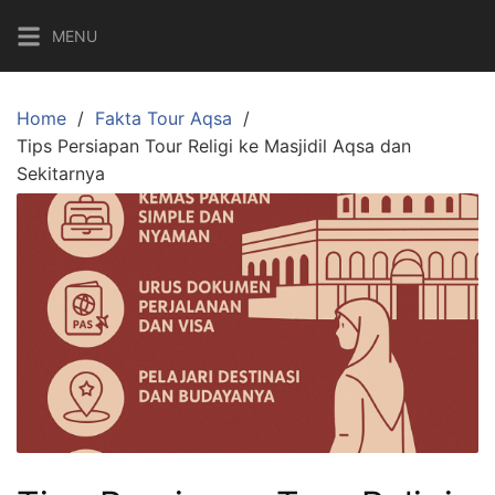
Skip
MENU
to
content
Home
Fakta Tour Aqsa
Tips Persiapan Tour Religi ke Masjidil Aqsa dan
Sekitarnya