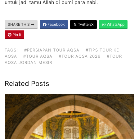
untuk jadi tamu Allah di bumi para nabi.
SHARE THIS
Facebook
Twitter/X
WhatsApp
Pin It
TAGS:
#PERSIAPAN TOUR AQSA
#TIPS TOUR KE
AQSA
#TOUR AQSA
#TOUR AQSA 2026
#TOUR
AQSA JORDAN MESIR
Related Posts