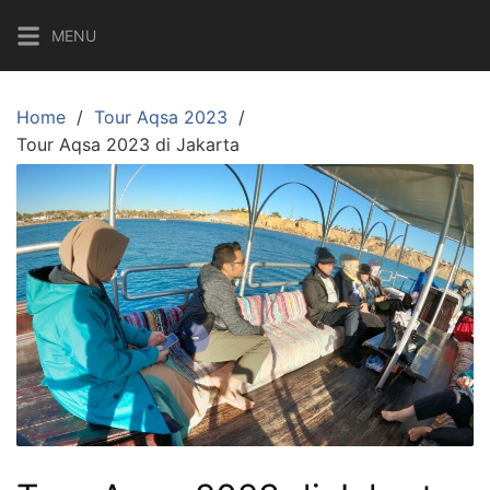
Skip
MENU
to
content
Home
Tour Aqsa 2023
Tour Aqsa 2023 di Jakarta