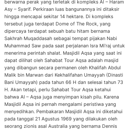
berwarna perak yang terletak di kompleks Al – Haram
Asy – Syarif. Perkiraan luas bangunannya ini ditaksir
hingga mencapai sekitar 14 hektare. Di kompleks
tersebut juga terdapat Dome of The Rock, yang
dipercaya terdapat sebuah batu hitam bernama
Sakhrah Muqaddasah sebagai tempat pijakan Nabi
Muhammad Saw pada saat perjalanan Isra Mi’raj untuk
menerima perintah shalat. Masjidil Aqsa yang saat ini
dapat dilihat oleh Sahabat Tour Aqsa adalah masjid
yang dibangun secara permanen oleh Khalifah Abdul
Malik bin Marwan dari Kekhalifahan Umayyah (Dinasti
Bani Umayyah) pada tahun 66 H dan selesai tahun 73
H. Akan tetapi, perlu Sahabat Tour Aqsa ketahui
bahwa Al – Aqsa juga menyimpan kisah pilu. Karena
Masjidil Aqsa ini pernah mengalami peristiwa yang
menyedihkan. Pembakaran Masjidil Aqsa ini diketahui
pada tanggal 21 Agustus 1969 yang dilakukan oleh
seorang zionis asal Australia yang bernama Dennis