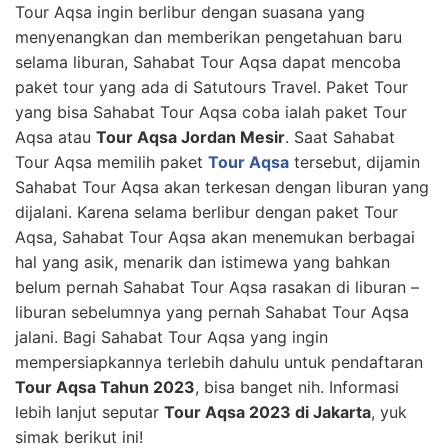
Tour Aqsa ingin berlibur dengan suasana yang
menyenangkan dan memberikan pengetahuan baru
selama liburan, Sahabat Tour Aqsa dapat mencoba
paket tour yang ada di Satutours Travel. Paket Tour
yang bisa Sahabat Tour Aqsa coba ialah paket Tour
Aqsa atau
Tour Aqsa Jordan Mesir
. Saat Sahabat
Tour Aqsa memilih paket
Tour Aqsa
tersebut, dijamin
Sahabat Tour Aqsa akan terkesan dengan liburan yang
dijalani. Karena selama berlibur dengan paket Tour
Aqsa, Sahabat Tour Aqsa akan menemukan berbagai
hal yang asik, menarik dan istimewa yang bahkan
belum pernah Sahabat Tour Aqsa rasakan di liburan –
liburan sebelumnya yang pernah Sahabat Tour Aqsa
jalani. Bagi Sahabat Tour Aqsa yang ingin
mempersiapkannya terlebih dahulu untuk pendaftaran
Tour Aqsa Tahun 2023
, bisa banget nih. Informasi
lebih lanjut seputar
Tour Aqsa 2023 di Jakarta
, yuk
simak berikut ini!