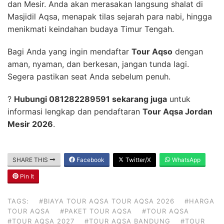
dan Mesir. Anda akan merasakan langsung shalat di
Masjidil Aqsa, menapak tilas sejarah para nabi, hingga
menikmati keindahan budaya Timur Tengah.
Bagi Anda yang ingin mendaftar
Tour Aqso
dengan
aman, nyaman, dan berkesan, jangan tunda lagi.
Segera pastikan seat Anda sebelum penuh.
?
Hubungi 081282289591 sekarang juga
untuk
informasi lengkap dan pendaftaran
Tour Aqsa Jordan
Mesir 2026
.
SHARE THIS
Facebook
Twitter/X
WhatsApp
Pin It
TAGS:
#BIAYA TOUR AQSA TOUR AQSA 2026
#HARGA
TOUR AQSA
#PAKET TOUR AQSA
#TOUR AQSA
#TOUR AQSA 2027
#TOUR AQSA BANDUNG
#TOUR