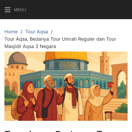
Skip
MENU
to
content
Home
Tour Aqsa
Tour Aqsa, Bedanya Tour Umrah Reguler dan Tour
Masjidil Aqsa 3 Negara