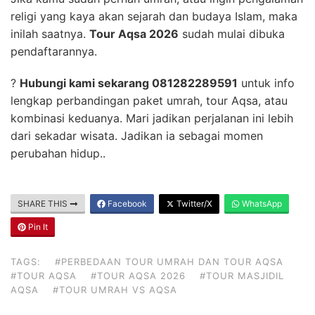
religi yang kaya akan sejarah dan budaya Islam, maka
inilah saatnya.
Tour Aqsa 2026
sudah mulai dibuka
pendaftarannya.
?
Hubungi kami sekarang 081282289591
untuk info
lengkap perbandingan paket umrah, tour Aqsa, atau
kombinasi keduanya. Mari jadikan perjalanan ini lebih
dari sekadar wisata. Jadikan ia sebagai momen
perubahan hidup..
SHARE THIS
Facebook
Twitter/X
WhatsApp
Pin It
TAGS:
#PERBEDAAN TOUR UMRAH DAN TOUR AQSA
#TOUR AQSA
#TOUR AQSA 2026
#TOUR MASJIDIL
AQSA
#TOUR UMRAH VS AQSA