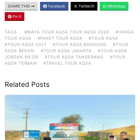
SHARE THIS
Facebook
Twitter/X
WhatsApp
Pin It
TAGS:
#BIAYA TOUR AQSA TOUR AQSA 2026
#HARGA
TOUR AQSA
#PAKET TOUR AQSA
#TOUR AQSA
#TOUR AQSA 2027
#TOUR AQSA BANDUNG
#TOUR
AQSA BEKASI
#TOUR AQSA JAKARTA
#TOUR AQSA
JORDAN MESIR
#TOUR AQSA TANGERANG
#TOUR
AQSA TERBAIK
#TRAVEL TOUR AQSA
Related Posts