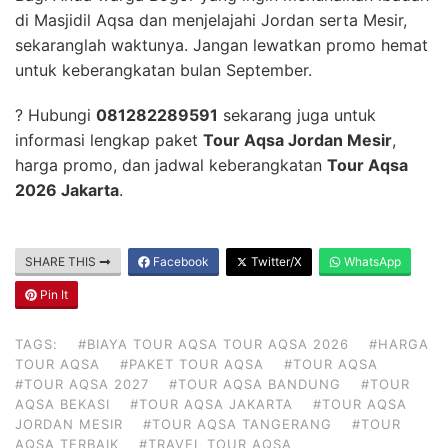
di Masjidil Aqsa dan menjelajahi Jordan serta Mesir,
sekaranglah waktunya. Jangan lewatkan promo hemat
untuk keberangkatan bulan September.
? Hubungi
081282289591
sekarang juga untuk
informasi lengkap paket
Tour Aqsa Jordan Mesir
,
harga promo, dan jadwal keberangkatan
Tour Aqsa
2026 Jakarta
.
SHARE THIS
Facebook
Twitter/X
WhatsApp
Pin It
TAGS:
#BIAYA TOUR AQSA TOUR AQSA 2026
#HARGA
TOUR AQSA
#PAKET TOUR AQSA
#TOUR AQSA
#TOUR AQSA 2027
#TOUR AQSA BANDUNG
#TOUR
AQSA BEKASI
#TOUR AQSA JAKARTA
#TOUR AQSA
JORDAN MESIR
#TOUR AQSA TANGERANG
#TOUR
AQSA TERBAIK
#TRAVEL TOUR AQSA