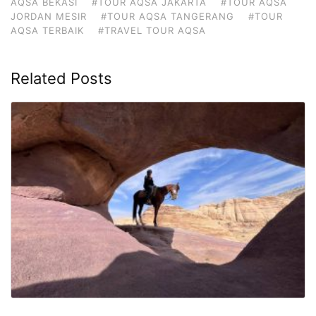
AQSA BEKASI
#TOUR AQSA JAKARTA
#TOUR AQSA
JORDAN MESIR
#TOUR AQSA TANGERANG
#TOUR
AQSA TERBAIK
#TRAVEL TOUR AQSA
Related Posts