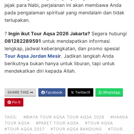
jejak para Nabi, perjalanan ini akan membawa Anda
pada pengalaman spiritual yang mendalam dan tidak
terlupakan.
?
Ingin ikut Tour Aqsa 2026 Jakarta?
Segera hubungi
081282289591
untuk mendapatkan informasi
lengkap, jadwal keberangkatan, dan promo spesial
Tour Aqsa Jordan Mesir
. Jadikan langkah Anda
berikutnya bukan hanya untuk liburan, tapi untuk
mendekatkan diri kepada Allah.
SHARE THIS
Facebook
Twitter/X
WhatsApp
Pin It
TAGS:
#BIAYA TOUR AQSA TOUR AQSA 2026
#HARGA
TOUR AQSA
#PAKET TOUR AQSA
#TOUR AQSA
#TOUR AQSA 2027
#TOUR AQSA BANDUNG
#TOUR