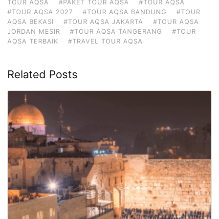
TOUR AQSA
#PAKET TOUR AQSA
#TOUR AQSA
#TOUR AQSA 2027
#TOUR AQSA BANDUNG
#TOUR
AQSA BEKASI
#TOUR AQSA JAKARTA
#TOUR AQSA
JORDAN MESIR
#TOUR AQSA TANGERANG
#TOUR
AQSA TERBAIK
#TRAVEL TOUR AQSA
Related Posts