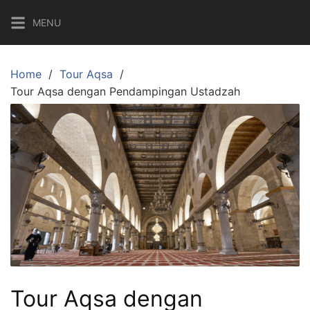
Skip
MENU
to
content
Home
Tour Aqsa
Tour Aqsa dengan Pendampingan Ustadzah
Tour Aqsa dengan