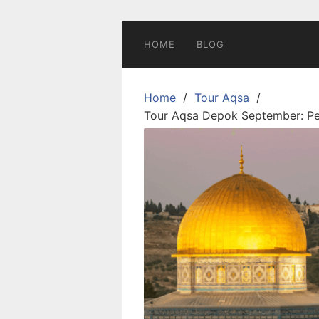
Skip
to
content
HOME
BLOG
Home
Tour Aqsa
Tour Aqsa Depok September: Pe