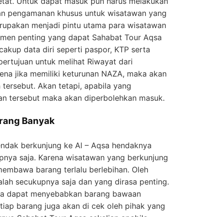
ketat. Untuk dapat masuk pun harus melakukan
an pengamanan khusus untuk wisatawan yang
erupakan menjadi pintu utama para wisatawan
umen penting yang dapat Sahabat Tour Aqsa
cakup data diri seperti paspor, KTP serta
 bertujuan untuk melihat Riwayat dari
ena jika memiliki keturunan NAZA, maka akan
 tersebut. Akan tetapi, apabila yang
nan tersebut maka akan diperbolehkan masuk.
rang Banyak
endak berkunjung ke Al – Aqsa hendaknya
ya saja. Karena wisatawan yang berkunjung
membawa barang terlalu berlebihan. Oleh
alah secukupnya saja dan yang dirasa penting.
rena dapat menyebabkan barang bawaan
etiap barang juga akan di cek oleh pihak yang