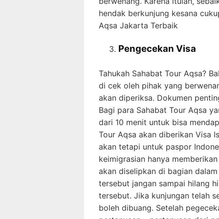
berwenang. Karena itulah, sebai
hendak berkunjung kesana cuku
Aqsa Jakarta Terbaik
Pengecekan Visa
Tahukah Sahabat Tour Aqsa? Ba
di cek oleh pihak yang berwena
akan diperiksa. Dokumen penting
Bagi para Sahabat Tour Aqsa y
dari 10 menit untuk bisa mendap
Tour Aqsa akan diberikan Visa Is
akan tetapi untuk paspor Indones
keimigrasian hanya memberikan 
akan diselipkan di bagian dala
tersebut jangan sampai hilang h
tersebut. Jika kunjungan telah 
boleh dibuang. Setelah pegeceka