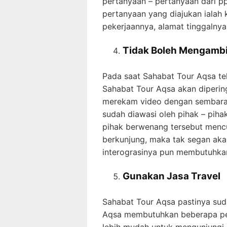
pertanyaan – pertanyaan dari p
pertanyaan yang diajukan ialah 
pekerjaannya, alamat tinggalnya
Tidak Boleh Mengambi
Pada saat Sahabat Tour Aqsa te
Sahabat Tour Aqsa akan diperin
merekam video dengan sembaran
sudah diawasi oleh pihak – piha
pihak berwenang tersebut mencu
berkunjung, maka tak segan akan
interograsinya pun membutuhka
Gunakan Jasa Travel
Sahabat Tour Aqsa pastinya su
Aqsa membutuhkan beberapa pers