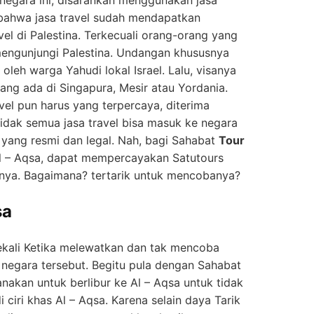
negara ini, disarankan menggunakan jasa
n bahwa jasa travel sudah mendapatkan
l di Palestina. Terkecuali orang-orang yang
engunjungi Palestina. Undangan khususnya
leh warga Yahudi lokal Israel. Lalu, visanya
yang ada di Singapura, Mesir atau Yordania.
vel pun harus yang terpercaya, diterima
 tidak semua jasa travel bisa masuk ke negara
n yang resmi dan legal. Nah, bagi Sahabat
Tour
l – Aqsa, dapat mempercayakan Satutours
nya. Bagaimana? tertarik untuk mencobanya?
sa
sekali Ketika melewatkan dan tak mencoba
i negara tersebut. Begitu pula dengan Sahabat
akan untuk berlibur ke Al – Aqsa untuk tidak
ciri khas Al – Aqsa. Karena selain daya Tarik