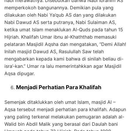
nabi merawatnya. Disebutkan bahwa Nabi Ibrahim AS
memperkokoh bangunannya. Demikian pula yang
dilakukan oleh Nabi Ya’qub AS dan yang dilakukan
Nabi Dawud AS serta putranya, Nabi Sulaiman AS,
ketika umat Islam menaklukan Al-Quds pada tahun 15
Hijriah. Khalifah Umar ibnu al-Khaththab memasuki
pelataran Masjidil Aqsha dan mengatakan, “Demi Allah!
Inilah masjid Dawud AS, Rasulullah Saw telah
mengabarkan kepada kami bahwa di sinilah beliau di-
isra’-kan.” Umar ra lalu memerintahkkan agar Masjidil
Aqsa dipugar.
Menjadi Perhatian Para Khalifah
Semenjak ditaklukkan oleh umat Islam, masjid Al –
Aqsa tersebut menjadi perhatian para khalifah. Adapun
yang paling terkenal melakukan pemugaran adalah al-
Walid bin Abdil Malik yang berasal dari Daulah bani