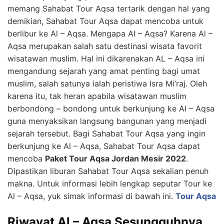
memang Sahabat Tour Aqsa tertarik dengan hal yang
demikian, Sahabat Tour Aqsa dapat mencoba untuk
berlibur ke Al – Aqsa. Mengapa Al – Aqsa? Karena Al –
Aqsa merupakan salah satu destinasi wisata favorit
wisatawan muslim. Hal ini dikarenakan AL – Aqsa ini
mengandung sejarah yang amat penting bagi umat
muslim, salah satunya ialah peristiwa Isra Mi’raj. Oleh
karena itu, tak heran apabila wisatawan muslim
berbondong – bondong untuk berkunjung ke Al – Aqsa
guna menyaksikan langsung bangunan yang menjadi
sejarah tersebut. Bagi Sahabat Tour Aqsa yang ingin
berkunjung ke Al – Aqsa, Sahabat Tour Aqsa dapat
mencoba
Paket Tour Aqsa Jordan Mesir 2022
.
Dipastikan liburan Sahabat Tour Aqsa sekalian penuh
makna. Untuk informasi lebih lengkap seputar Tour ke
Al – Aqsa, yuk simak informasi di bawah ini.
Tour Aqsa
Riwayat Al – Aqsa Sesungguhnya