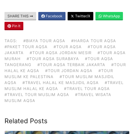
SHARE THIS
Facebook
Twitter/X
WhatsApp
Pin It
TAGS:
#BIAYA TOUR AQSA
#HARGA TOUR AQSA
#PAKET TOUR AQSA
#TOUR AQSA
#TOUR AQSA
JAKARTA
#TOUR AQSA JORDAN MESIR
#TOUR AQSA
MURAH
#TOUR AQSA SURABAYA
#TOUR AQSA
TANGERANG
#TOUR AQSA TERBAIK JAKARTA
#TOUR
HALAL KE AQSA
#TOUR JORDAN AQSA
#TOUR
MUSLIM KE PALESTINA
#TOUR MUSLIM MASJIDIL
AQSA
#TRAVEL HALAL KE MASJIDIL AQSA
#TRAVEL
MUSLIM HALAL KE AQSA
#TRAVEL TOUR AQSA
#TRAVEL TOUR MUSLIM AQSA
#TRAVEL WISATA
MUSLIM AQSA
Related Posts