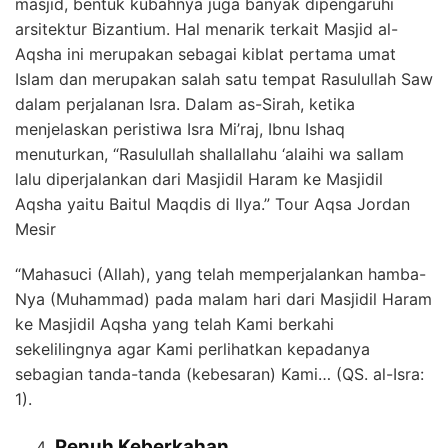
masjid, bentuk kubahnya juga banyak dipengaruhi
arsitektur Bizantium. Hal menarik terkait Masjid al-
Aqsha ini merupakan sebagai kiblat pertama umat
Islam dan merupakan salah satu tempat Rasulullah Saw
dalam perjalanan Isra. Dalam as-Sirah, ketika
menjelaskan peristiwa Isra Mi’raj, Ibnu Ishaq
menuturkan, “Rasulullah shallallahu ‘alaihi wa sallam
lalu diperjalankan dari Masjidil Haram ke Masjidil
Aqsha yaitu Baitul Maqdis di Ilya.” Tour Aqsa Jordan
Mesir
“Mahasuci (Allah), yang telah memperjalankan hamba-
Nya (Muhammad) pada malam hari dari Masjidil Haram
ke Masjidil Aqsha yang telah Kami berkahi
sekelilingnya agar Kami perlihatkan kepadanya
sebagian tanda-tanda (kebesaran) Kami… (QS. al-Isra:
1).
Penuh Keberkahan