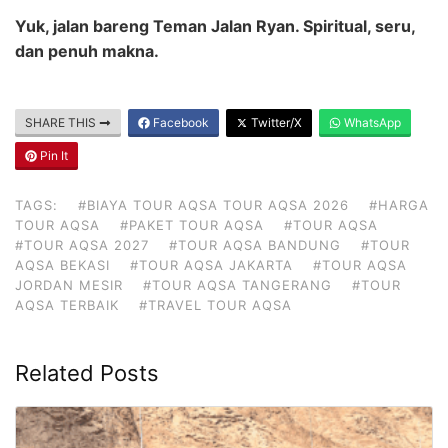
Yuk, jalan bareng Teman Jalan Ryan. Spiritual, seru,
dan penuh makna.
SHARE THIS
Facebook
Twitter/X
WhatsApp
Pin It
TAGS:
#BIAYA TOUR AQSA TOUR AQSA 2026
#HARGA
TOUR AQSA
#PAKET TOUR AQSA
#TOUR AQSA
#TOUR AQSA 2027
#TOUR AQSA BANDUNG
#TOUR
AQSA BEKASI
#TOUR AQSA JAKARTA
#TOUR AQSA
JORDAN MESIR
#TOUR AQSA TANGERANG
#TOUR
AQSA TERBAIK
#TRAVEL TOUR AQSA
Related Posts