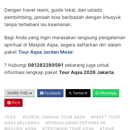
Dengan travel resmi, guide lokal, dan ustadz
pembimbing, jamaah bisa beribadah dengan khusyuk
tanpa terbebani isu keamanan.
Bagi Anda yang ingin merasakan langsung pengalaman
spiritual di Masjidil Aqsa, segera daftarkan diri dalam
paket
Tour Aqsa Jordan Mesir
.
? Hubungi
081282289591
sekarang juga untuk
informasi lengkap paket
Tour Aqsa 2026 Jakarta
.
SHARE THIS
Facebook
Twitter/X
WhatsApp
Pin It
TAGS:
#CERITA JAMAAH TOUR AQSA
#PAKET TOUR
AQSA KELUARGA
#PENGALAMAN PERTAMA KE
MASJIDIL AQSA
#TESTIMONI TOUR AQSA
#TOUR