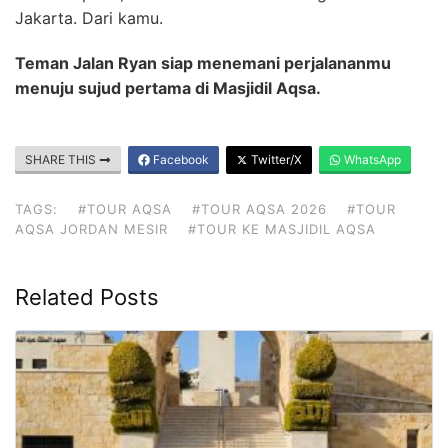
Jakarta. Dari kamu.
Teman Jalan Ryan siap menemani perjalananmu
menuju sujud pertama di Masjidil Aqsa.
SHARE THIS
Facebook
Twitter/X
WhatsApp
TAGS:
#TOUR AQSA
#TOUR AQSA 2026
#TOUR
AQSA JORDAN MESIR
#TOUR KE MASJIDIL AQSA
Related Posts