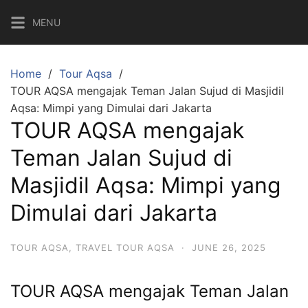
Skip
MENU
to
content
Home
Tour Aqsa
TOUR AQSA mengajak Teman Jalan Sujud di Masjidil
Aqsa: Mimpi yang Dimulai dari Jakarta
TOUR AQSA mengajak
Teman Jalan Sujud di
Masjidil Aqsa: Mimpi yang
Dimulai dari Jakarta
TOUR AQSA
,
TRAVEL TOUR AQSA
·
JUNE 26, 2025
TOUR AQSA mengajak Teman Jalan