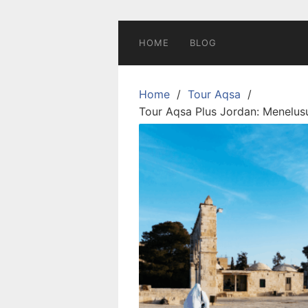
Skip
to
content
HOME
BLOG
Home
Tour Aqsa
Tour Aqsa Plus Jordan: Menelusu