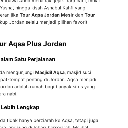
mbawa Anda menapaki jejak para nabi, mulai
Yusha’, hingga kisah Ashabul Kahfi yang
eran jika
Tour Aqsa Jordan Mesir
dan
Tour
p Jordan selalu menjadi pilihan favorit
r Aqsa Plus Jordan
dalam Satu Perjalanan
nda mengunjungi
Masjidil Aqsa
, masjid suci
mpat-tempat penting di Jordan. Aqsa menjadi
Jordan adalah rumah bagi banyak situs yang
ra nabi.
g Lebih Lengkap
a tidak hanya berziarah ke Aqsa, tetapi juga
ra langsung di lokasi bersejarah. Melihat