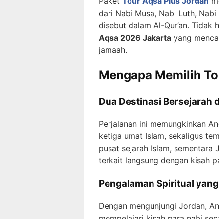
Paket
Tour Aqsa Plus Jordan
me
dari Nabi Musa, Nabi Luth, Nabi 
disebut dalam Al-Qur’an. Tidak h
Aqsa 2026 Jakarta
yang mencaku
jamaah.
Mengapa Memilih Tou
Dua Destinasi Bersejarah 
Perjalanan ini memungkinkan A
ketiga umat Islam, sekaligus te
pusat sejarah Islam, sementara 
terkait langsung dengan kisah pa
Pengalaman Spiritual yan
Dengan mengunjungi Jordan, And
mempelajari kisah para nabi seca