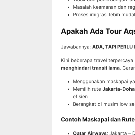
Masalah keamanan dan regul
Proses imigrasi lebih muda
Apakah Ada Tour Aq
Jawabannya:
ADA, TAPI PERLU
Kini beberapa travel terpercaya
menghindari transit lama
. Cara
Menggunakan maskapai y
Memilih rute
Jakarta–Doh
efisien
Berangkat di musim low se
Contoh Maskapai dan Rute 
Qatar Airways
: Jakarta – 