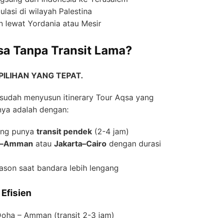
asi di wilayah Palestina
h lewat Yordania atau Mesir
sa Tanpa Transit Lama?
 PILIHAN YANG TEPAT.
 sudah menyusun itinerary Tour Aqsa yang
nya adalah dengan:
ang punya
transit pendek
(2-4 jam)
a–Amman
atau
Jakarta–Cairo
dengan durasi
ason saat bandara lebih lengang
Efisien
Doha – Amman (transit 2-3 jam)