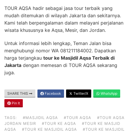
TOUR AQSA hadir sebagai jasa tour terbaik yang
mudah ditemukan di wilayah Jakarta dan sekitarnya.
Kami telah berpengalaman dalam melayani perjalanan
wisata khususnya ke Aqsa, Mesir, dan Jordan.
Untuk informasi lebih lengkap, Teman Jalan bisa
menghubungi nomor WA 081211184002. Dapatkan
harga terjangkau
tour ke Masjidil Aqsa Terbaik di
Jakarta
dengan memesan di TOUR AQSA sekarang
juga.
SHARE THIS
Facebook
Twitter/X
WhatsApp
Pin It
TAGS:
#MASJIDIL AQSA
#TOUR AQSA
#TOUR AQSA
JORDAN MESIR
#TOUR KE AQSA
#TOUR KE MASJID
AQSA
#TOUR KE MASJIDIL AQSA
#TOUR KE MASJIDIL