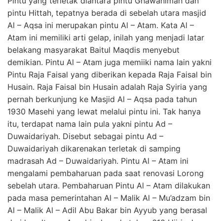
Pintu yang terletak diantara pintu Ghawanimah dan
pintu Hittah, tepatnya berada di sebelah utara masjid
Al – Aqsa ini merupakan pintu Al – Atam. Kata Al –
Atam ini memiliki arti gelap, inilah yang menjadi latar
belakang masyarakat Baitul Maqdis menyebut
demikian. Pintu Al – Atam juga memiiki nama lain yakni
Pintu Raja Faisal yang diberikan kepada Raja Faisal bin
Husain. Raja Faisal bin Husain adalah Raja Syiria yang
pernah berkunjung ke Masjid Al – Aqsa pada tahun
1930 Masehi yang lewat melalui pintu ini. Tak hanya
itu, terdapat nama lain pula yakni pintu Ad –
Duwaidariyah. Disebut sebagai pintu Ad –
Duwaidariyah dikarenakan terletak di samping
madrasah Ad – Duwaidariyah. Pintu Al – Atam ini
mengalami pembaharuan pada saat renovasi Lorong
sebelah utara. Pembaharuan Pintu Al – Atam dilakukan
pada masa pemerintahan Al – Malik Al – Mu’adzam bin
Al – Malik Al – Adil Abu Bakar bin Ayyub yang berasal