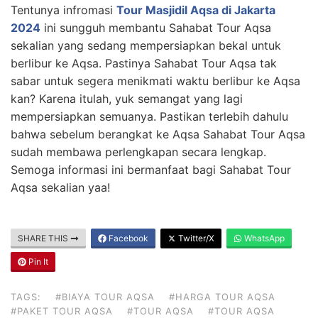
Tentunya infromasi
Tour Masjidil Aqsa di Jakarta
2024
ini sungguh membantu Sahabat Tour Aqsa
sekalian yang sedang mempersiapkan bekal untuk
berlibur ke Aqsa. Pastinya Sahabat Tour Aqsa tak
sabar untuk segera menikmati waktu berlibur ke Aqsa
kan? Karena itulah, yuk semangat yang lagi
mempersiapkan semuanya. Pastikan terlebih dahulu
bahwa sebelum berangkat ke Aqsa Sahabat Tour Aqsa
sudah membawa perlengkapan secara lengkap.
Semoga informasi ini bermanfaat bagi Sahabat Tour
Aqsa sekalian yaa!
SHARE THIS
Facebook
Twitter/X
WhatsApp
Pin It
TAGS:
#BIAYA TOUR AQSA
#HARGA TOUR AQSA
#PAKET TOUR AQSA
#TOUR AQSA
#TOUR AQSA