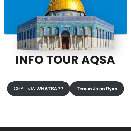
CHAT VIA
WHATSAPP
Teman Jalan Ryan