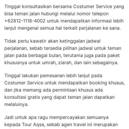
Tinggal konsultasikan bersama Costumer Service yang
bisa teman jalan hubungi melalui nomor telepon
+62812-1118-4002 untuk mendapatkan informasi lebih
lanjut mengenai semua hal terkait perjalanan ke sana.
Tidak perlu kawatir akan ketinggalan jadwal
perjalanan, sebab tersedia pilihan jadwal untuk teman
jalan pada berbagai bulan, terutama juga pada paket
khususnya untuk umrah, ziarah, dan lain sebagainya.
Tinggal lakukan pemesanan lebih lanjut pada
Costumer Service untuk mendapatkan booking khusus,
dan jika memang ada permintaan khusus ada
konsultasi gratis yang dapat teman jalan dapatkan
melaluinya.
Jadi untuk apa ragu mempercayakan semuanya
kepada Tour Aqsa, sebab agen travel ini merupakan