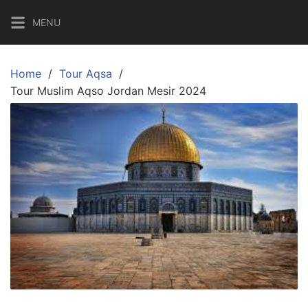
Skip
MENU
to
content
Home
Tour Aqsa
Tour Muslim Aqso Jordan Mesir 2024