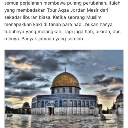
semua perjalanan membawa pulang perubahan. Itulah
yang membedakan Tour Aqsa Jordan Mesir dari
sekadar liburan biasa. Ketika seorang Muslim
menapakkan kaki di tanah para nabi, bukan hanya
tubuhnya yang melangkah. Tapi juga hati, pikiran, dan
ruhnya. Banyak jamaah yang setelah …