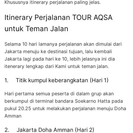
Khususnya itinerary perjalanan paling jelas.
Itinerary Perjalanan TOUR AQSA
untuk Teman Jalan
Selama 10 hari lamanya perjalanan akan dimulai dari
Jakarta menuju ke destinasi tujuan, lalu kembali
Jakarta lagi pada hari ke 10, lebih jelasnya ini dia
itenerary lengkap dari Kami untuk teman jalan.
1. Titik kumpul keberangkatan (Hari 1)
Hari pertama semua peserta di dalam grup akan
berkumpul di terminal bandara Soekarno Hatta pada
pukul 20.25 untuk melakukan perjalanan menuju Doha
Amman
2. Jakarta Doha Amman (Hari 2)