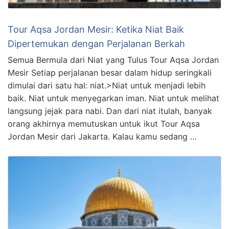
Tour Aqsa Jordan Mesir: Ketika Niat Baik
Dipertemukan dengan Perjalanan Berkah
Semua Bermula dari Niat yang Tulus Tour Aqsa Jordan
Mesir Setiap perjalanan besar dalam hidup seringkali
dimulai dari satu hal: niat.>Niat untuk menjadi lebih
baik. Niat untuk menyegarkan iman. Niat untuk melihat
langsung jejak para nabi. Dan dari niat itulah, banyak
orang akhirnya memutuskan untuk ikut Tour Aqsa
Jordan Mesir dari Jakarta. Kalau kamu sedang …