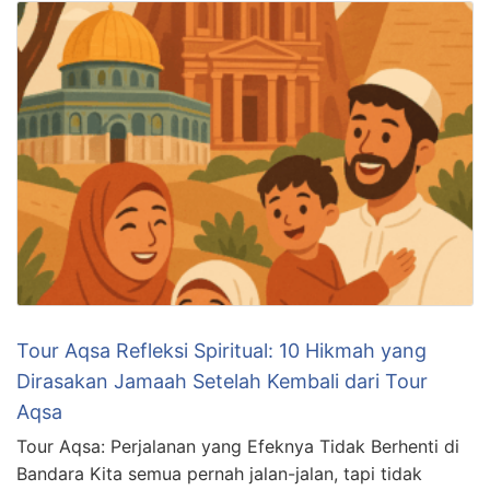
Tour Aqsa Refleksi Spiritual: 10 Hikmah yang
Dirasakan Jamaah Setelah Kembali dari Tour
Aqsa
Tour Aqsa: Perjalanan yang Efeknya Tidak Berhenti di
Bandara Kita semua pernah jalan-jalan, tapi tidak