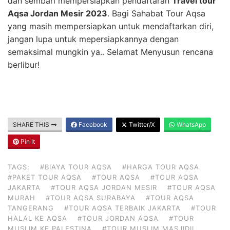
dan sembari mempersiapkan pendaftaran
Travel tour
Aqsa Jordan Mesir 2023
. Bagi Sahabat Tour Aqsa
yang masih mempersiapkan untuk mendaftarkan diri,
jangan lupa untuk mepersiapkannya dengan
semaksimal mungkin ya.. Selamat Menyusun rencana
berlibur!
SHARE THIS
Facebook
Twitter/X
WhatsApp
Pin It
TAGS:
#BIAYA TOUR AQSA
#HARGA TOUR AQSA
#PAKET TOUR AQSA
#TOUR AQSA
#TOUR AQSA
JAKARTA
#TOUR AQSA JORDAN MESIR
#TOUR AQSA
MURAH
#TOUR AQSA SURABAYA
#TOUR AQSA
TANGERANG
#TOUR AQSA TERBAIK JAKARTA
#TOUR
HALAL KE AQSA
#TOUR JORDAN AQSA
#TOUR
MUSLIM KE PALESTINA
#TOUR MUSLIM MASJIDIL