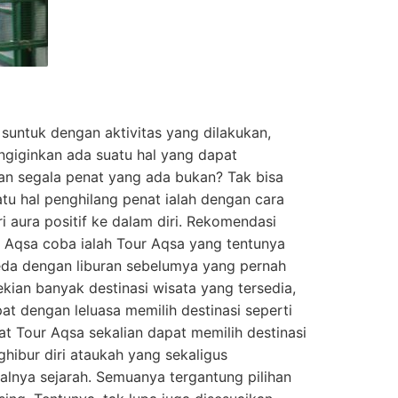
suntuk dengan aktivitas yang dilakukan,
giginkan ada suatu hal yang dapat
an segala penat yang ada bukan? Tak bisa
tu hal penghilang penat ialah dengan cara
 aura positif ke dalam diri. Rekomendasi
 Aqsa coba ialah Tour Aqsa yang tentunya
da dengan liburan sebelumya yang pernah
ekian banyak destinasi wisata yang tersedia,
t dengan leluasa memilih destinasi seperti
at Tour Aqsa sekalian dapat memilih destinasi
hibur diri ataukah yang sekaligus
halnya sejarah. Semuanya tergantung pilihan