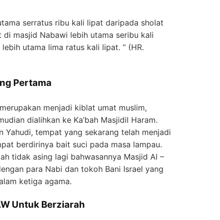
utama serratus ribu kali lipat daripada sholat
t di masjid Nabawi lebih utama seribu kali
 lebih utama lima ratus kali lipat. “ (HR.
ang Pertama
 merupakan menjadi kiblat umat muslim,
emudian dialihkan ke Ka’bah Masjidil Haram.
 Yahudi, tempat yang sekarang telah menjadi
pat berdirinya bait suci pada masa lampau.
ah tidak asing lagi bahwasannya Masjid Al –
dengan para Nabi dan tokoh Bani Israel yang
dalam ketiga agama.
AW Untuk Berziarah