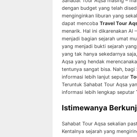
Sahabat Tour Aqsa masing – masi
dengan budget yang telah dised
menginginkan liburan yang sek
dapat mencoba
Travel Tour Aq
menarik. Hal ini dikarenakan Al
menjadi bagian sejarah umat mus
yang menjadi bukti sejarah yang
yang tak hanya sekedarnya saja
Aqsa yang hendak merencanakan 
tentunya sangat bisa. Nah, bag
informasi lebih lanjut seputar
To
Teruntuk Sahabat Tour Aqsa ya
informasi lebih lengkap seputar
Istimewanya Berkun
Sahabat Tour Aqsa sekalian pasti
Kentalnya sejarah yang mengiri