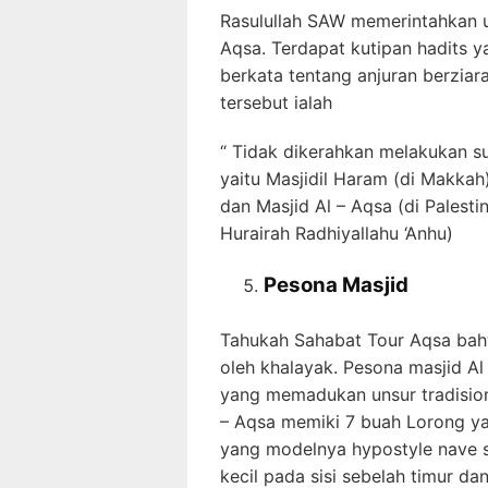
Rasulullah SAW memerintahkan u
Aqsa. Terdapat kutipan hadits
berkata tentang anjuran berziara
tersebut ialah
“ Tidak dikerahkan melakukan su
yaitu Masjidil Haram (di Makkah
dan Masjid Al – Aqsa (di Palesti
Hurairah Radhiyallahu ‘Anhu)
Pesona Masjid
Tahukah Sahabat Tour Aqsa bahw
oleh khalayak. Pesona masjid Al 
yang memadukan unsur tradision
– Aqsa memiki 7 buah Lorong ya
yang modelnya hypostyle nave 
kecil pada sisi sebelah timur da