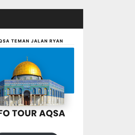
QSA TEMAN JALAN RYAN