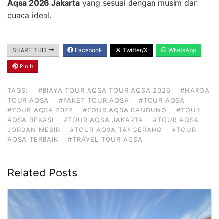
Aqsa 2026 Jakarta
yang sesuai dengan musim dan
cuaca ideal.
SHARE THIS
Facebook
Twitter/X
WhatsApp
Pin It
TAGS:
#BIAYA TOUR AQSA TOUR AQSA 2026
#HARGA
TOUR AQSA
#PAKET TOUR AQSA
#TOUR AQSA
#TOUR AQSA 2027
#TOUR AQSA BANDUNG
#TOUR
AQSA BEKASI
#TOUR AQSA JAKARTA
#TOUR AQSA
JORDAN MESIR
#TOUR AQSA TANGERANG
#TOUR
AQSA TERBAIK
#TRAVEL TOUR AQSA
Related Posts