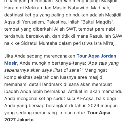
ruhani yang mendalam. Setelah mengunjungi Masjidil
Haram di Mekkah dan Masjid Nabawi di Madinah,
destinasi ketiga yang paling dirindukan adalah Masjidil
Aqsa di Yerusalem, Palestina. Inilah “Baitul Maqdis”,
tempat yang diberkahi Allah SWT, tempat para nabi
terdahulu berdakwah, dan titik di mana Rasulullah SAW
naik ke Sidratul Muntaha dalam peristiwa Isra Mi’raj.
Jika Anda sedang merencanakan
Tour Aqsa Jordan
Mesir
, Anda mungkin bertanya-tanya:
“Apa saja yang
sebenarnya akan saya lihat di sana?”
Mengingat
kompleksitas sejarah dan luasnya area masjid,
memahami detail landmark di sana akan membuat
ibadah Anda lebih bermakna. Artikel ini akan memandu
Anda mengenal setiap sudut suci Al-Aqsa, baik bagi
Anda yang bersiap berangkat di tahun 2026 maupun
yang sedang merancang impian untuk
Tour Aqsa
2027 Jakarta
.