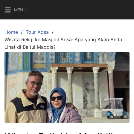
Skip
MENU
to
content
Home
Tour Aqsa
Wisata Religi ke Masjidil Aqsa: Apa yang Akan Anda
Lihat di Baitul Maqdis?