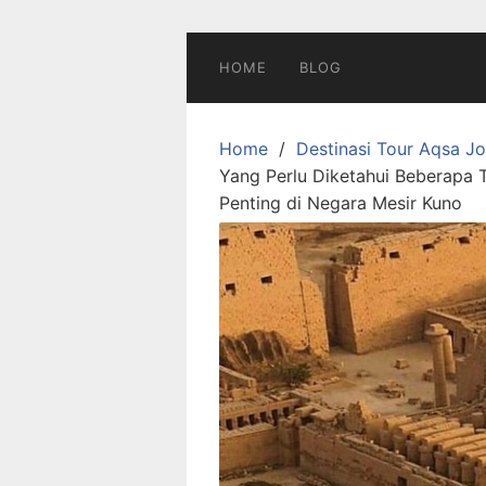
Skip
to
content
HOME
BLOG
Home
Destinasi Tour Aqsa J
Yang Perlu Diketahui Beberapa 
Penting di Negara Mesir Kuno