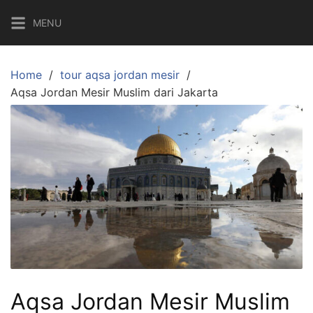
Skip
MENU
to
content
Home
tour aqsa jordan mesir
Aqsa Jordan Mesir Muslim dari Jakarta
Aqsa Jordan Mesir Muslim