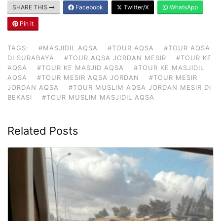
SHARE THIS
Facebook
Twitter/X
WhatsApp
Pin It
TAGS:
#MASJIDIL AQSA
#TOUR AQSA
#TOUR AQSA
DI SURABAYA
#TOUR AQSA JORDAN MESIR
#TOUR KE
AQSA
#TOUR KE MASJID AQSA
#TOUR KE MASJIDIL
AQSA
#TOUR MESIR AQSA JORDAN
#TOUR MESIR
JORDAN AQSA
#TOUR MUSLIM AQSA JORDAN MESIR DI
BEKASI
#TOUR MUSLIM MASJIDIL AQSA
Related Posts