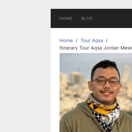
Skip
to
content
HOME
BLOG
Home
Tour Aqsa
Itinerary Tour Aqsa Jordan Mesi