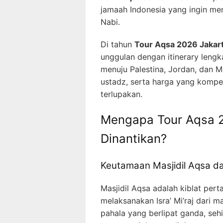
jamaah Indonesia yang ingin mer
Nabi.
Di tahun
Tour Aqsa 2026 Jakar
unggulan dengan itinerary leng
menuju Palestina, Jordan, dan M
ustadz, serta harga yang kompet
terlupakan.
Mengapa Tour Aqsa 2
Dinantikan?
Keutamaan Masjidil Aqsa da
Masjidil Aqsa adalah kiblat per
melaksanakan Isra’ Mi’raj dari m
pahala yang berlipat ganda, se