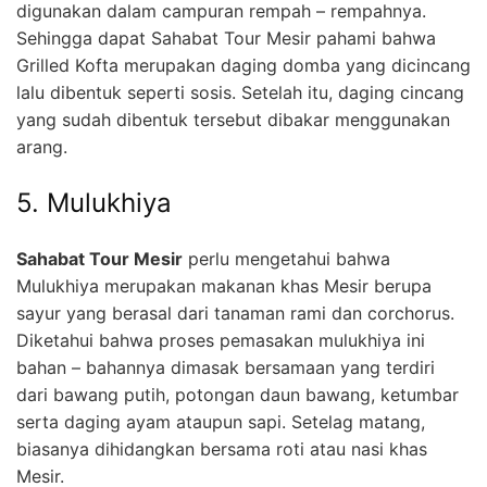
digunakan dalam campuran rempah – rempahnya.
Sehingga dapat Sahabat Tour Mesir pahami bahwa
Grilled Kofta merupakan daging domba yang dicincang
lalu dibentuk seperti sosis. Setelah itu, daging cincang
yang sudah dibentuk tersebut dibakar menggunakan
arang.
5. Mulukhiya
Sahabat Tour Mesir
perlu mengetahui bahwa
Mulukhiya merupakan makanan khas Mesir berupa
sayur yang berasal dari tanaman rami dan corchorus.
Diketahui bahwa proses pemasakan mulukhiya ini
bahan – bahannya dimasak bersamaan yang terdiri
dari bawang putih, potongan daun bawang, ketumbar
serta daging ayam ataupun sapi. Setelag matang,
biasanya dihidangkan bersama roti atau nasi khas
Mesir.