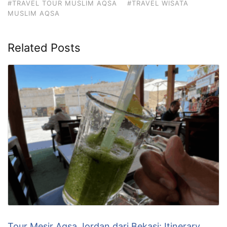
#TRAVEL TOUR MUSLIM AQSA
#TRAVEL WISATA
MUSLIM AQSA
Related Posts
Tour Mesir Aqsa Jordan dari Bekasi: Itinerary,