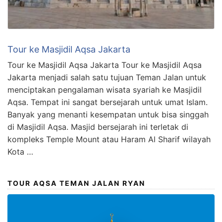
Tour ke Masjidil Aqsa Jakarta
Tour ke Masjidil Aqsa Jakarta Tour ke Masjidil Aqsa
Jakarta menjadi salah satu tujuan Teman Jalan untuk
menciptakan pengalaman wisata syariah ke Masjidil
Aqsa. Tempat ini sangat bersejarah untuk umat Islam.
Banyak yang menanti kesempatan untuk bisa singgah
di Masjidil Aqsa. Masjid bersejarah ini terletak di
kompleks Temple Mount atau Haram Al Sharif wilayah
Kota …
TOUR AQSA TEMAN JALAN RYAN