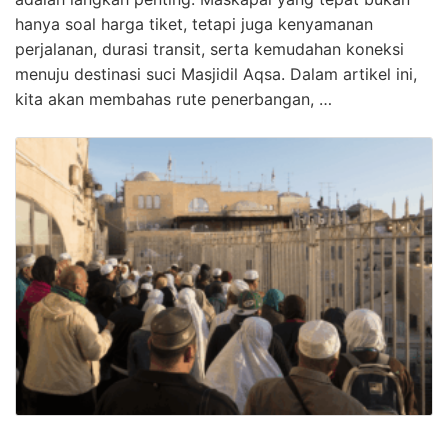
hanya soal harga tiket, tetapi juga kenyamanan
perjalanan, durasi transit, serta kemudahan koneksi
menuju destinasi suci Masjidil Aqsa. Dalam artikel ini,
kita akan membahas rute penerbangan, …