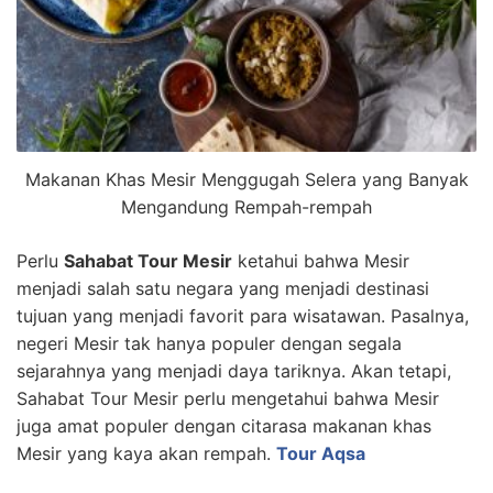
Makanan Khas Mesir Menggugah Selera yang Banyak
Mengandung Rempah-rempah
Perlu
Sahabat Tour Mesir
ketahui bahwa Mesir
menjadi salah satu negara yang menjadi destinasi
tujuan yang menjadi favorit para wisatawan. Pasalnya,
negeri Mesir tak hanya populer dengan segala
sejarahnya yang menjadi daya tariknya. Akan tetapi,
Sahabat Tour Mesir perlu mengetahui bahwa Mesir
juga amat populer dengan citarasa makanan khas
Mesir yang kaya akan rempah.
Tour Aqsa