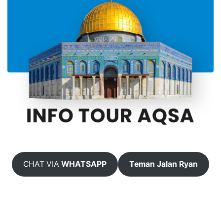
CHAT VIA
WHATSAPP
Teman Jalan Ryan