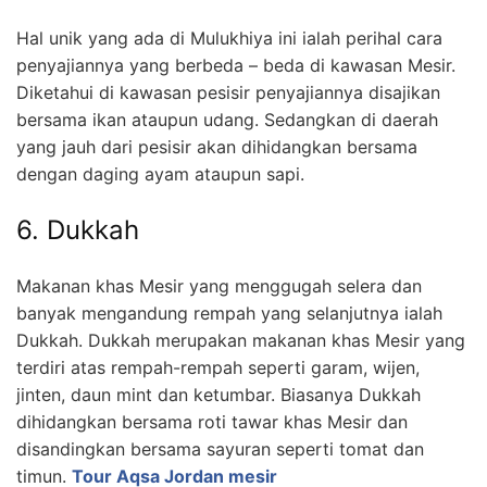
Hal unik yang ada di Mulukhiya ini ialah perihal cara
penyajiannya yang berbeda – beda di kawasan Mesir.
Diketahui di kawasan pesisir penyajiannya disajikan
bersama ikan ataupun udang. Sedangkan di daerah
yang jauh dari pesisir akan dihidangkan bersama
dengan daging ayam ataupun sapi.
6. Dukkah
Makanan khas Mesir yang menggugah selera dan
banyak mengandung rempah yang selanjutnya ialah
Dukkah. Dukkah merupakan makanan khas Mesir yang
terdiri atas rempah-rempah seperti garam, wijen,
jinten, daun mint dan ketumbar. Biasanya Dukkah
dihidangkan bersama roti tawar khas Mesir dan
disandingkan bersama sayuran seperti tomat dan
timun.
Tour Aqsa Jordan mesir