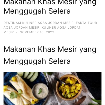
Makanan Khas Mesir yang
Menggugah Selera
DESTINASI KULINER AQSA JORDAN MESIR
,
FAKTA TOUR
AQSA JORDAN MESIR
,
KULINER AQSA JORDAN
MESIR
·
NOVEMBER 10, 2022
Makanan Khas Mesir yang
Menggugah Selera