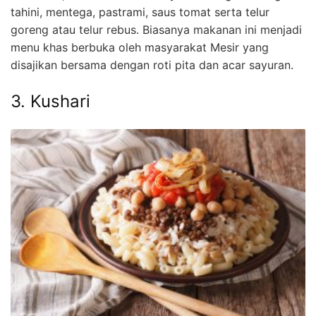
tahini, mentega, pastrami, saus tomat serta telur
goreng atau telur rebus. Biasanya makanan ini menjadi
menu khas berbuka oleh masyarakat Mesir yang
disajikan bersama dengan roti pita dan acar sayuran.
3. Kushari