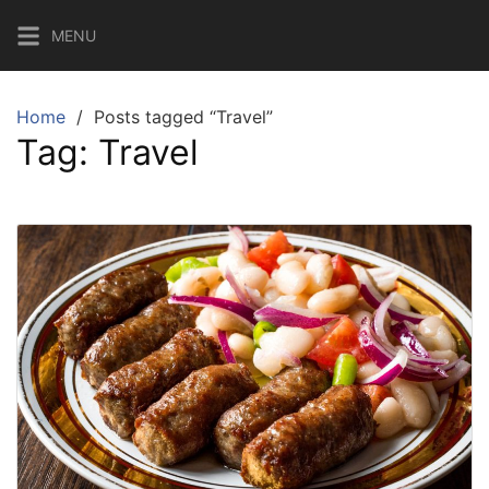
Skip
MENU
to
content
Home
Posts tagged “Travel”
Tag:
Travel