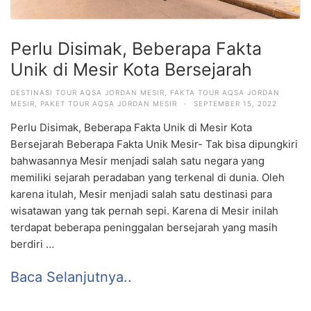
Perlu Disimak, Beberapa Fakta
Unik di Mesir Kota Bersejarah
DESTINASI TOUR AQSA JORDAN MESIR
,
FAKTA TOUR AQSA JORDAN
MESIR
,
PAKET TOUR AQSA JORDAN MESIR
·
SEPTEMBER 15, 2022
Perlu Disimak, Beberapa Fakta Unik di Mesir Kota
Bersejarah Beberapa Fakta Unik Mesir- Tak bisa dipungkiri
bahwasannya Mesir menjadi salah satu negara yang
memiliki sejarah peradaban yang terkenal di dunia. Oleh
karena itulah, Mesir menjadi salah satu destinasi para
wisatawan yang tak pernah sepi. Karena di Mesir inilah
terdapat beberapa peninggalan bersejarah yang masih
berdiri …
Baca Selanjutnya..