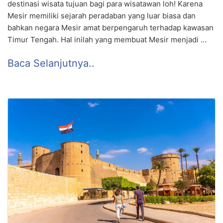
destinasi wisata tujuan bagi para wisatawan loh! Karena
Mesir memiliki sejarah peradaban yang luar biasa dan
bahkan negara Mesir amat berpengaruh terhadap kawasan
Timur Tengah. Hal inilah yang membuat Mesir menjadi …
Baca Selanjutnya..