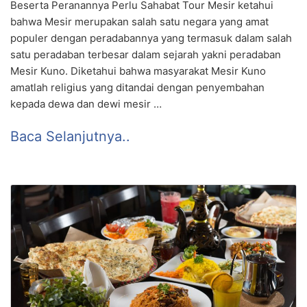
Beserta Peranannya Perlu Sahabat Tour Mesir ketahui
bahwa Mesir merupakan salah satu negara yang amat
populer dengan peradabannya yang termasuk dalam salah
satu peradaban terbesar dalam sejarah yakni peradaban
Mesir Kuno. Diketahui bahwa masyarakat Mesir Kuno
amatlah religius yang ditandai dengan penyembahan
kepada dewa dan dewi mesir …
Baca Selanjutnya..