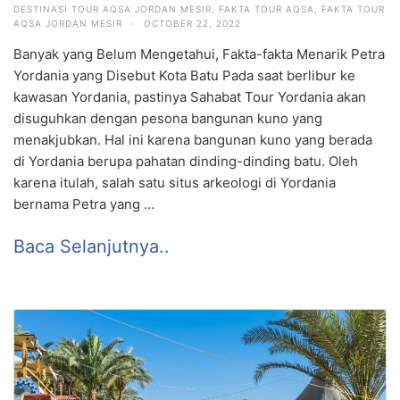
DESTINASI TOUR AQSA JORDAN MESIR
,
FAKTA TOUR AQSA
,
FAKTA TOUR
AQSA JORDAN MESIR
·
OCTOBER 22, 2022
Banyak yang Belum Mengetahui, Fakta-fakta Menarik Petra
Yordania yang Disebut Kota Batu Pada saat berlibur ke
kawasan Yordania, pastinya Sahabat Tour Yordania akan
disuguhkan dengan pesona bangunan kuno yang
menakjubkan. Hal ini karena bangunan kuno yang berada
di Yordania berupa pahatan dinding-dinding batu. Oleh
karena itulah, salah satu situs arkeologi di Yordania
bernama Petra yang …
Baca Selanjutnya..