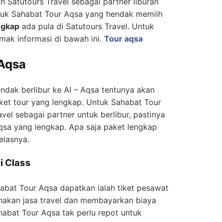
 Satutours Travel sebagai partner liburan
tuk Sahabat Tour Aqsa yang hendak memiih
ngkap
ada pula di Satutours Travel. Untuk
simak informasi di bawah ini.
Tour aqsa
 Aqsa
ndak berlibur ke Al – Aqsa tentunya akan
t tour yang lengkap. Untuk Sahabat Tour
vel sebagai partner untuk berlibur, pastinya
sa yang lengkap. Apa saja paket lengkap
elasnya.
i Class
abat Tour Aqsa dapatkan ialah tiket pesawat
akan jasa travel dan membayarkan biaya
ahabat Tour Aqsa tak perlu repot untuk