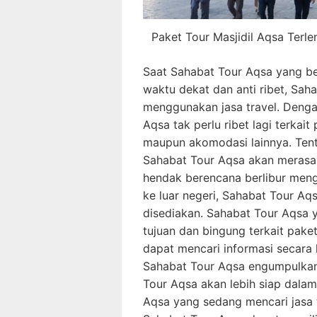
Paket Tour Masjidil Aqsa Terl
Saat Sahabat Tour Aqsa yang b
waktu dekat dan anti ribet, Sah
menggunakan jasa travel. Denga
Aqsa tak perlu ribet lagi terka
maupun akomodasi lainnya. Tent
Sahabat Tour Aqsa akan merasa
hendak berencana berlibur meng
ke luar negeri, Sahabat Tour Aq
disediakan. Sahabat Tour Aqsa 
tujuan dan bingung terkait pake
dapat mencari informasi secara 
Sahabat Tour Aqsa engumpulkan
Tour Aqsa akan lebih siap dala
Aqsa yang sedang mencari jasa 