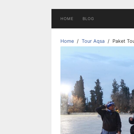
Skip
to
content
HOME
BLOG
Home
Tour Aqsa
Paket Tou