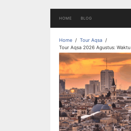
Skip
to
content
HOME
BLOG
Home
Tour Aqsa
Tour Aqsa 2026 Agustus: Waktu 