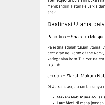
Tour Aqso
di bulan ini bukan ha
membangun ikatan keluarga dan 
anak.
Destinasi Utama dal
Palestina – Shalat di Masjid
Palestina adalah tujuan utama. D
berziarah ke Dome of the Rock, 
ketinggalan Kota Tua Yerusalem
sejarah.
Jordan – Ziarah Makam Nabi
Di Jordan, perjalanan biasanya
Makam Nabi Musa AS
, sa
Laut Mati
, di mana jamaah 